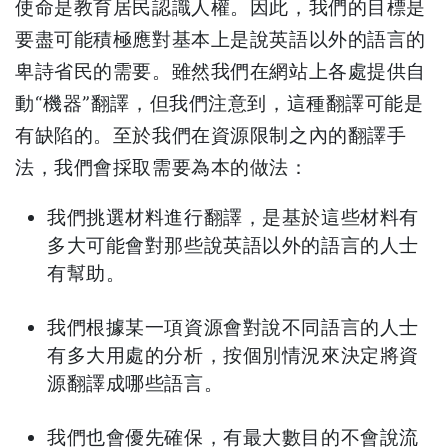
使命是教育居民認識人權。因此，我們的目標是
w
n
要盡可能積極應對基本上是說英語以外的語言的
)
a
卑詩省民的需要。雖然我們在網站上各處提供自
n
動“機器”翻譯，但我們注意到，這種翻譯可能是
e
有缺陷的。至於我們在資源限制之內的翻譯手
w
法，我們會採取需要為本的做法：
w
我們挑選材料進行翻譯，是基於這些材料有
i
多大可能會對那些說英語以外的語言的人士
n
有幫助。
d
o
我們根據某一項資源會對說不同語言的人士
w
有多大用處的分析，按個別情況來決定將資
)
源翻譯成哪些語言。
我們也會優先確保，有最大數目的不會說流