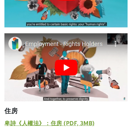
n
s
i
d
i
n
o
n
a
w
a
n
)
n
(
e
e
o
w
w
p
w
w
e
i
i
n
n
s
n
d
i
d
o
n
o
w
a
w
)
住房
n
)
e
(
卑詩《人權法》：住房 (PDF, 3MB)
w