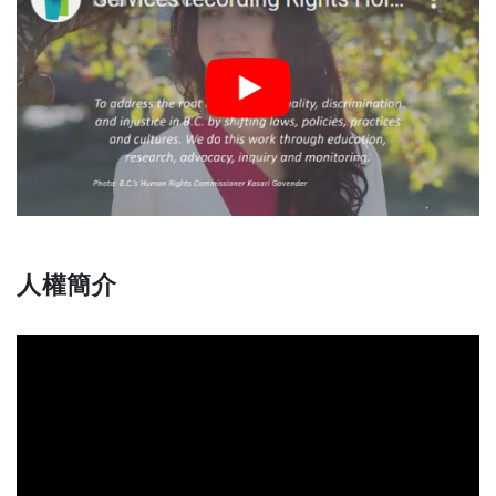
o
w
w
p
w
w
e
i
i
n
n
s
n
d
i
d
o
n
o
w
a
w
)
n
)
e
人權簡介
w
w
i
n
d
o