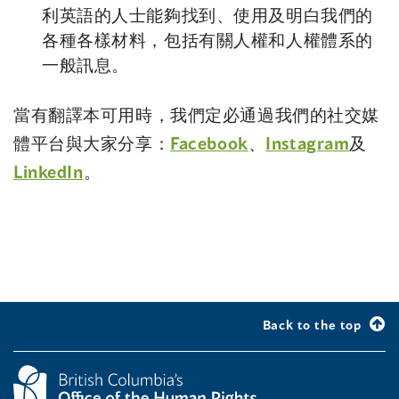
利英語的人士能夠找到、使用及明白我們的
各種各樣材料，包括有關人權和人權體系的
一般訊息。
當有翻譯本可用時，我們定必通過我們的社交媒
(
(
體平台與大家分享：
Facebook
、
Instagram
及
(
o
o
LinkedIn
。
o
p
p
p
e
e
e
n
n
n
s
s
s
i
i
Back to the top
i
n
n
n
a
a
a
n
n