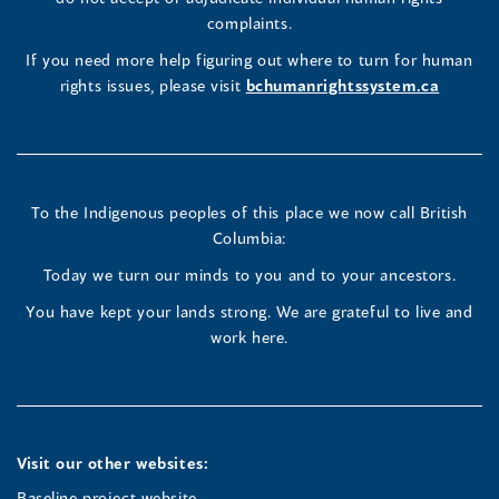
window)
Page
Page
Profile
a
complaints.
new
(opens
(opens
(opens
If you need more help figuring out where to turn for human
window
rights issues, please visit
bchumanrightssystem.ca
in
in
in
a
a
a
new
new
new
To the Indigenous peoples of this place we now call British
Columbia:
window)
window)
window)
Today we turn our minds to you and to your ancestors.
You have kept your lands strong. We are grateful to live and
work here.
Visit our other websites:
Baseline project website