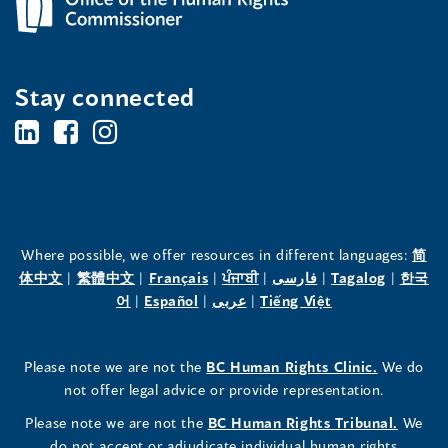
n
e
e
e
w
w
Stay connected
w
w
w
BC's
BC's
BC's
w
i
i
i
n
n
Office
Office
Office
n
d
d
of
of
of
d
o
o
the
the
the
o
w
w
Where possible, we offer resources in different languages:
简
(opens
(opens
(opens
(opens
(opens
(opens
体中文
|
繁體中文
|
Français
|
ਪੰਜਾਬੀ
|
فارسی
|
Tagalog
|
한국
w
)
)
Human
Human
Human
in
(opens
in
(opens
in
(opens
in
in
(opens
in
어
|
Español
|
عربى
|
Tiếng Việt
)
a
in
a
in
a
in
a
a
in
a
Rights
Rights
Rights
new
a
new
a
new
a
new
new
a
new
(opens
Please note we are not the
BC Human Rights Clinic.
We do
window)
new
window)
new
window)
new
window)
window)
new
window)
Commissioner's
Commissioner's
Commissioner's
in
not offer legal advice or provide representation.
window)
window)
window)
window)
a
LinkedIn
Facebook
Instagram
(opens
Please note we are not the
BC Human Rights Tribunal.
We
new
in
do not accept or adjudicate individual human rights