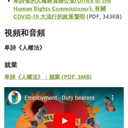
卑詩省的人權專員辦公室(Office of the
i
s
)
w
e
w
a
Human Rights Commissioner): 有關
n
i
i
n
)
n
(
COVID-19 大流行的政策聲明
(PDF, 343KB)
d
n
n
s
e
o
o
a
d
i
視頻和音頻
w
p
w
n
o
n
w
e
)
e
w
a
卑詩《人權法》
i
n
w
)
n
n
s
w
e
d
i
就業
i
w
o
n
n
(
卑詩《人權法》：就業 (PDF, 3MB)
w
w
a
d
i
o
)
n
o
(
n
p
e
w
o
d
e
w
)
p
o
w
n
e
w
i
s
n
)