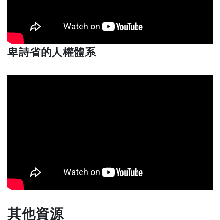
w
)
卑詩省的人權體系
其他資源