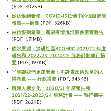
p
o
(PDF, 302KB)
e
p
從仇恨到希望：COVID-19疫情中的仇恨調查
n
e
(
報告——摘要
(PDF, 526KB)
s
n
o
i
(
由仇恨到希望：新冠疫情仇恨事件調查報告
s
p
n
o
(PDF, 1.71MB)
i
e
a
p
n
飲水思源：深耕社區BCOHRC 2021/22 年度
n
n
e
a
報告和 2022/23–2024/25 服務計劃執行摘
s
e
n
n
(
要
(PDF, 197KB)
i
w
s
e
o
n
平等讓我們更加安全：卑詩省政策改革的人
w
i
w
p
a
(
權考量 —— 行政摘要
(PDF, 345KB)
i
n
w
e
n
o
n
a
構建人權文化：2020/21 年度報告和
i
n
e
p
d
n
(
2021/22-2023/24 服務計畫 —— 執行摘要
n
s
w
e
o
e
o
(PDF, 262KB)
d
i
w
n
w
w
p
o
n