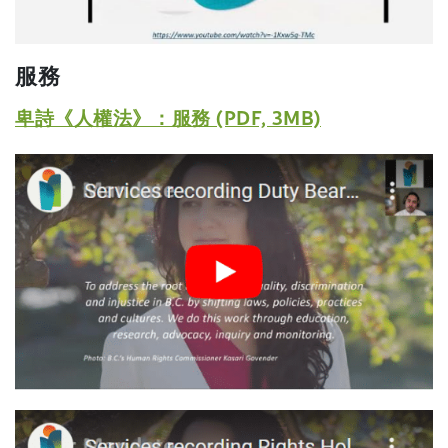
d
o
n
o
w
a
w
服務
)
n
)
e
(
卑詩《人權法》：服務 (PDF, 3MB)
w
o
w
(
p
i
o
e
n
p
d
n
e
o
s
n
w
s
i
)
i
n
n
a
a
n
n
(
e
e