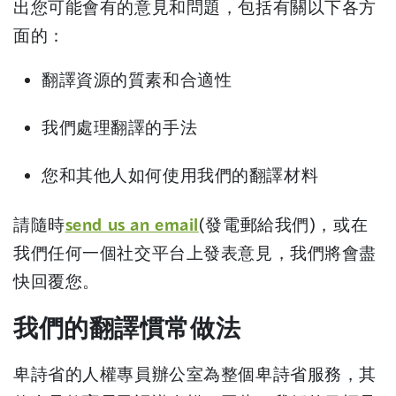
出您可能會有的意見和問題，包括有關以下各方
e
面的：
n
s
翻譯資源的質素和合適性
i
我們處理翻譯的手法
n
a
您和其他人如何使用我們的翻譯材料
n
e
(
請隨時
send us an email
(發電郵給我們)，或在
w
o
我們任何一個社交平台上發表意見，我們將會盡
w
p
快回覆您。
i
e
我們的翻譯慣常做法
n
n
d
s
卑詩省的人權專員辦公室為整個卑詩省服務，其
o
i